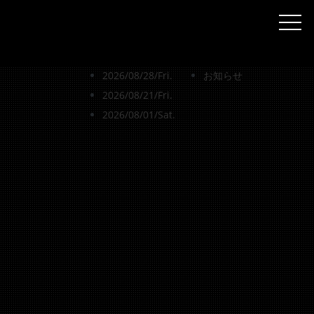
最近の投稿
カテゴリー
togg
2026/08/14/Fri.
Blog
2026/08/07/Fri.
Topics
2026/08/28/Fri.
お知らせ
2026/08/21/Fri.
2026/08/01/Sat.