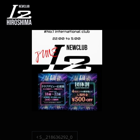
S__218636292_0
投稿ナビゲーション
S__218636292_0