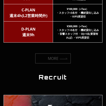
¥100,000（+Tax）
C-PLAN
・スタッフ×3名付 ・機材貸出し込み
週末4h(L2営業時間外)
・VIP5席貸切
¥300,000（+Tax）
D-PLAN
・スタッフ×5名付 ・機材貸出し込み
・音響スタッフ付 ・DJ×1名(要望有
週末9h
れば) ・VIP5席貸切
MORE
Recruit