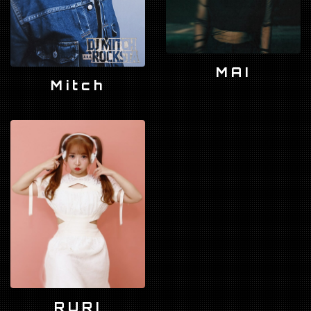
MAI
Mitch
RURI