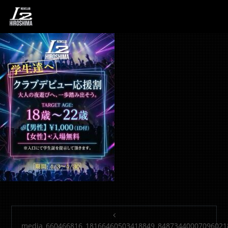
media_660466816_181
投稿ナビゲーション
media_660466816_18166460503418849_84873440007096021