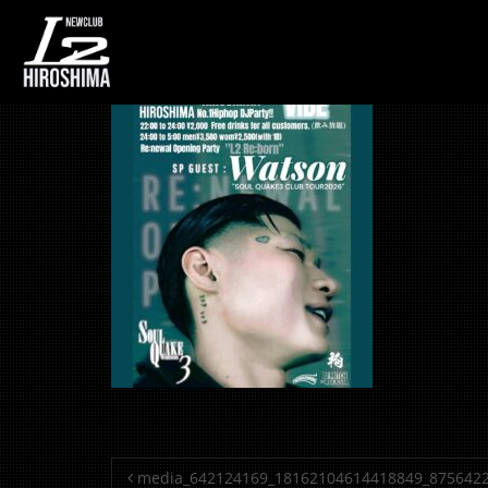
media_642124169
投稿ナビゲーション
media_642124169_18162104614418849_875642