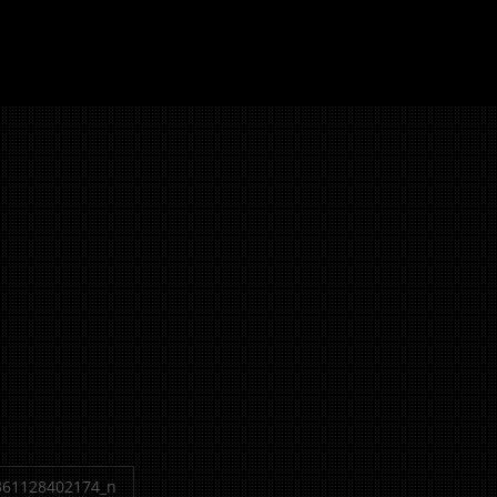
_1641102710203631_69
361128402174_n