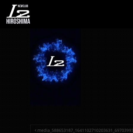
media_588653187
投稿ナビゲーション
media_588653187_1641102710203631_6970399