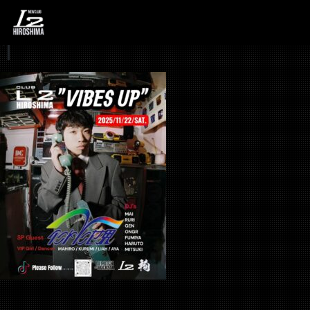
569094004_181498158
1