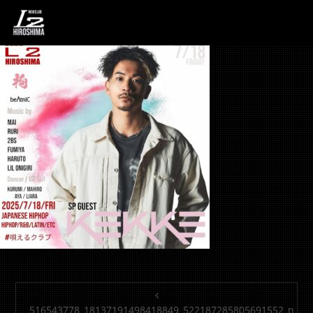
516543778_181371914
投稿ナビゲーション
516543778_18137191498418849_522187285805691552_n