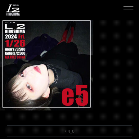
4_0
togg
投稿ナビゲーション
4_0