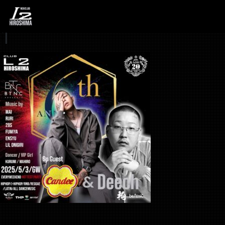
490890054_181295783
1