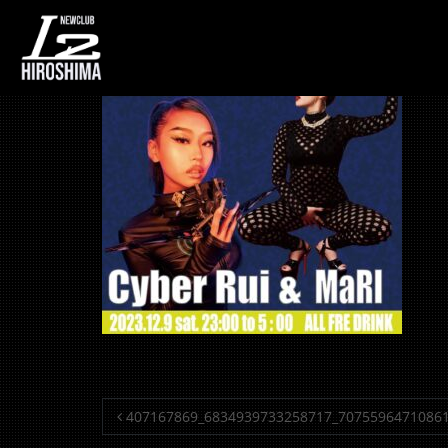
407167869_68349
投稿ナビゲーション
407167869_6834939733258717_7075596471086