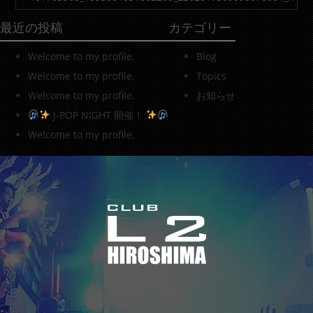
最近の投稿
カテゴリー
Welcome to my profile.
Blog
Welcome to my profile.
Topics
Welcome to my profile.
お知らせ
J-POP NIGHT 開催！
Welcome to my profile.