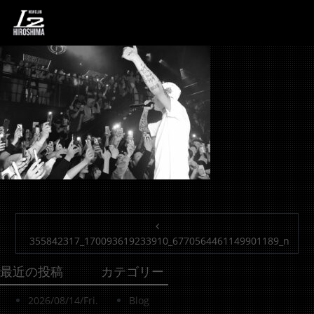
355842317_170093619
投稿ナビゲーション
355842317_170093619233910_6770564461149901189_n
最近の投稿
カテゴリー
2026/08/14/Fri.
Blog