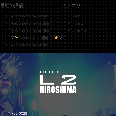
最近の投稿
カテゴリー
Welcome to my profile.
Blog
Welcome to my profile.
Topics
Welcome to my profile.
お知らせ
J-POP NIGHT 開催！
Welcome to my profile.
〒730-0028