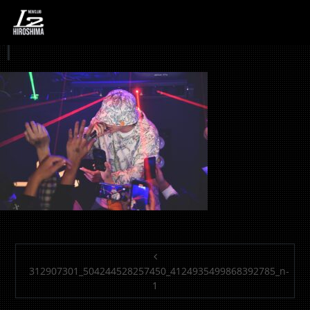
312907301_504244528
1
投稿ナビゲーション
312907301_504244528257450_4124935499868392785_n-
1