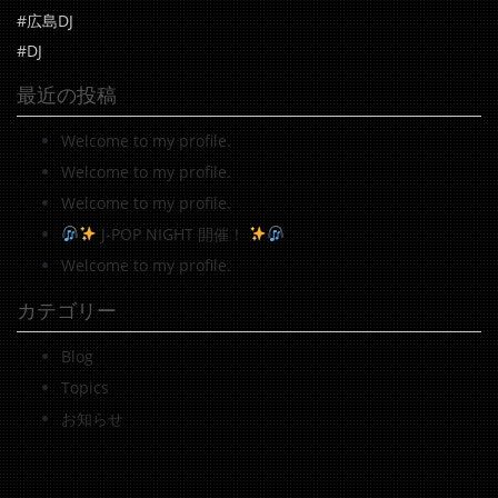
#広島DJ
#DJ
最近の投稿
Welcome to my profile.
Welcome to my profile.
Welcome to my profile.
J-POP NIGHT 開催！
Welcome to my profile.
カテゴリー
Blog
Topics
お知らせ