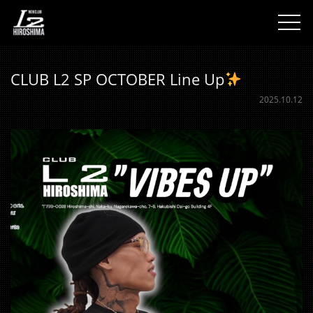
togg
CLUB L2 SP OCTOBER Line Up
2025.10.12