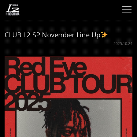
togg
CLUB L2 SP November Line Up
2025.10.24