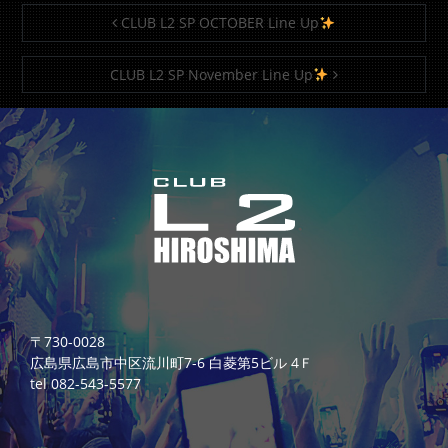
投稿ナビゲーション
CLUB L2 SP OCTOBER Line Up
CLUB L2 SP November Line Up
〒730-0028
広島県広島市中区流川町7-6 白菱第5ビル 4Ｆ
tel 082-543-5577