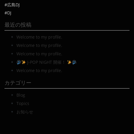
#広島DJ
#DJ
最近の投稿
Welcome to my profile.
Welcome to my profile.
Welcome to my profile.
J-POP NIGHT 開催！
Welcome to my profile.
カテゴリー
Blog
Topics
お知らせ