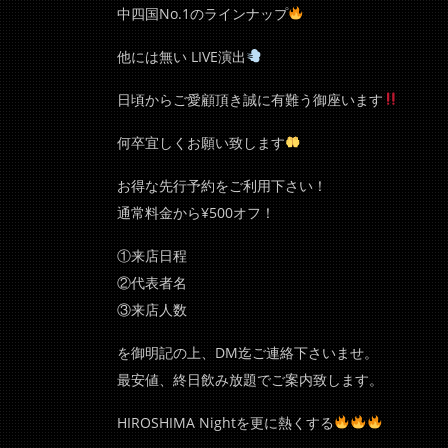
中四国No.1のラインナップ
他には無い LIVE演出
日頃からご愛顧頂き誠に有難う御座います
何卒宜しくお願い致します
お得な先行予約をご利用下さい！
通常料金から¥500オフ！
①来店日程
②代表者名
③来店人数
を御明記の上、DM迄ご連絡下さいませ。
最安値、終日飲み放題でご案内致します。
HIROSHIMA Nightを更に熱くする