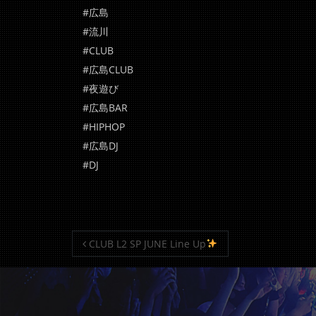
#広島
#流川
#CLUB
#広島CLUB
#夜遊び
#広島BAR
#HIPHOP
#広島DJ
#DJ
投稿ナビゲーション
CLUB L2 SP JUNE Line Up