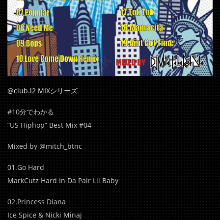
@club.l2 MIXシリーズ
#10分でわかる
“US Hiphop” Best Mix #04
Mixed by @mitch_btnc
01.Go Hard
MarkCutz Hard In Da Pair Lil Baby
02.Princess Diana
Ice Spice & Nicki Minaj