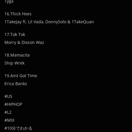
Tyga
16.Thick Hoes
1TakeJay ft. Lil Vada, DonnySolo & 1TakeQuan
17.Tok Tok
Morry & Dixson Waz
18.Mamacita
Ship Wrek
19.Aint Got Time
Erica Banks
#US
#HIPHOP
#L2
#MIX
#10分でわかる