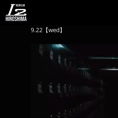
9.22【wed】