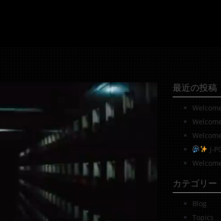
最近の投稿
Welcome 
Welcome 
Welcome 
J-
Welcome 
カテゴリー
Blog
Topics