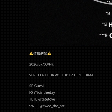
情報解禁
2026/07/03/Fri.
VERETTA TOUR at CLUB L2 HIROSHIMA
SP Guest
IO @iointheday
TETE @tetetove
SWEE @swee_the_art