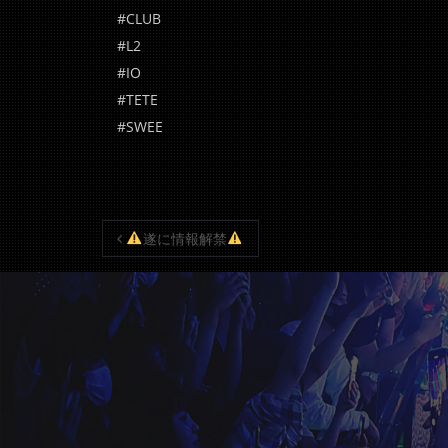
#CLUB
#L2
#IO
#TETE
#SWEE
投稿ナビゲーション
遂に情報解禁