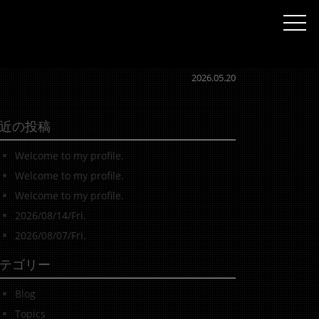
togg
2026.05.20
近の投稿
Welcome to my profile.
Welcome to my profile.
Welcome to my profile.
2026/08/14/Fri.
2026/08/07/Fri.
テゴリー
Blog
Topics